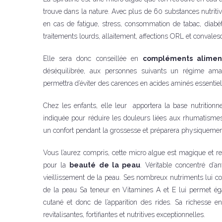
trouve dans la nature. Avec plus de 60 substances nutriti
en cas de fatigue, stress, consommation de tabac, diabète
traitements lourds, allaitement, affections ORL et convalesce
Elle sera donc conseillée en
compléments alimen
déséquilibrée, aux personnes suivants un régime amai
permettra d’éviter des carences en acides aminés essentie
Chez les enfants, elle leur apportera la base nutritionne
indiquée pour réduire les douleurs liées aux rhumatismes,
un confort pendant la grossesse et préparera physiquemen
Vous l’aurez compris, cette micro algue est magique et
pour la
beauté de la peau
. Véritable concentré d’an
vieillissement de la peau. Ses nombreux nutriments lui confè
de la peau Sa teneur en Vitamines A et E lui permet éga
cutané et donc de l’apparition des rides. Sa richesse e
revitalisantes, fortifiantes et nutritives exceptionnelles.