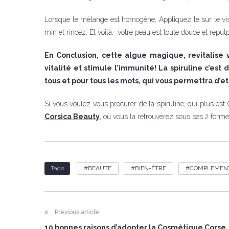
Lorsque le mélange est homogène, Appliquez le sur le vis
min et rincez. Et voilà, votre peau est toute douce et repulp
En Conclusion, cette algue magique, revitalise 
vitalité et stimule l’immunité! La spiruline c’e
tous et pour tous les mots, qui vous permettra d’
Si vous voulez vous procurer de la spiruline, qui plus est 
Corsica Beauty
, où vous la retrouverez sous ses 2 form
BEAUTE
BIEN-ÊTRE
COMPLEMENT
Tags
Previous article
10 bonnes raisons d’adopter la Cosmétique Corse