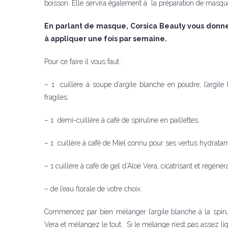
boisson. Elle servira également à la préparation de masqu
En parlant de masque, Corsica Beauty vous donn
à appliquer une fois par semaine.
Pour ce faire il vous faut :
– 1 cuillère à soupe d’argile blanche en poudre, l’argil
fragiles.
– 1 demi-cuillère à café de spiruline en paillettes.
– 1 cuillère à café de Miel connu pour ses vertus hydratan
– 1 cuillère à café de gel d’Aloé Vera, cicatrisant et régénér
– de l’eau florale de votre choix.
Commencez par bien mélanger l’argile blanche à la spiruli
Vera et mélangez le tout. Si le mélange n’est pas assez liqu