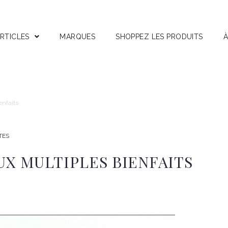
RTICLES
MARQUES
SHOPPEZ LES PRODUITS
À
stuces
nterviews
ests Produits
enfaits
ctifs Corses
TES
AUX MULTIPLES BIENFAITS