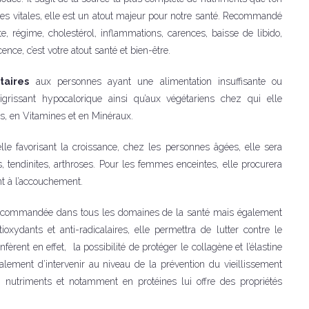
ves vitales, elle est un atout majeur pour notre santé. Recommandé
, régime, cholestérol, inflammations, carences, baisse de libido,
nce, c’est votre atout santé et bien-être.
taires
aux personnes ayant une alimentation insuffisante ou
grissant hypocalorique ainsi qu’aux végétariens chez qui elle
ls, en Vitamines et en Minéraux.
lle favorisant la croissance, chez les personnes âgées, elle sera
 tendinites, arthroses. Pour les femmes enceintes, elle procurera
t à l’accouchement.
 recommandée dans tous les domaines de la santé mais également
tioxydants et anti-radicalaires, elle permettra de lutter contre le
rent en effet, la possibilité de protéger le collagène et l’élastine
lement d’intervenir au niveau de la prévention du vieillissement
n nutriments et notamment en protéines lui offre des propriétés