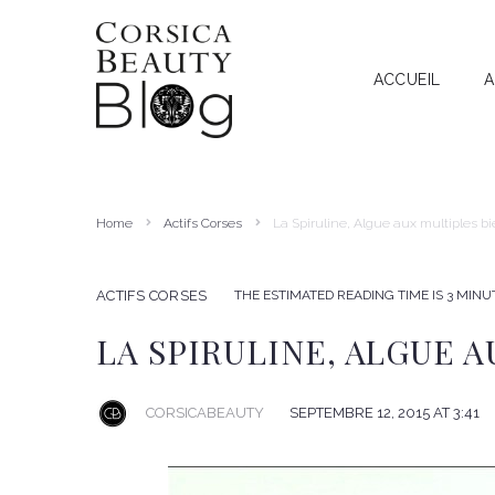
ACCUEIL
A
A
RECHERCHE
I
T
Home
Actifs Corses
La Spiruline, Algue aux multiples bi
A
THE ESTIMATED READING TIME IS 3 MINU
ACTIFS CORSES
LA SPIRULINE, ALGUE 
CORSICABEAUTY
SEPTEMBRE 12, 2015 AT 3:41