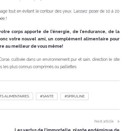
age tout en évitant le contour des yeux. Laissez poser de 10 à 20
ée !
votre corps apporte de l’énergie, de l’endurance, de la
st donc votre nouvel ami, un complément alimentaire pour
etre au meilleur de vous même!
Corse, cultivée dans un environnement pur et sain, direction le site
es les plus connus comprimés ou paillettes
S ALIMENTAIRES
SANTE
SPIRULINE
Next article
Les vertus de l’immortelle, plante endémique de