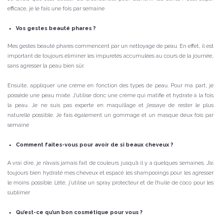
efficace, je le fais une fois par semaine
Vos gestes beauté phares ?
Mes gestes beauté phares commencent par un nettoyage de peau. En effet, il est
important de toujours éliminer les impuretés accumulées au cours de la journée,
sans agresser la peau bien sûr.
Ensuite, appliquer une crème en fonction des types de peau. Pour ma part, je
possède une peau mixte. J’utilise donc une crème qui matifie et hydrate à la fois
la peau. Je ne suis pas experte en maquillage et j’essaye de rester le plus
naturelle possible. Je fais également un gommage et un masque deux fois par
semaine
Comment faites-vous pour avoir de si beaux cheveux ?
A vrai dire, je n’avais jamais fait de couleurs jusqu’à il y a quelques semaines. J’ai
toujours bien hydraté mes cheveux et espacé les shampooings pour les agresser
le moins possible. L’été, j’utilise un spray protecteur et de l’huile de coco pour les
sublimer
Qu’est-ce qu’un bon cosmétique pour vous ?