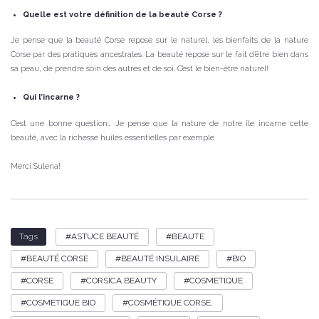
Quelle est votre définition de la beauté Corse ?
Je pense que la beauté Corse repose sur le naturel, les bienfaits de la nature
Corse par des pratiques ancestrales. La beauté repose sur le fait d’être bien dans
sa peau, de prendre soin des autres et de soi. C’est le bien-être naturel!
Qui l’incarne ?
C’est une bonne question… Je pense que la nature de notre île incarne cette
beauté, avec la richesse huiles essentielles par exemple
Merci Sulena!
ASTUCE BEAUTÉ
BEAUTE
Tags
BEAUTÉ CORSE
BEAUTÉ INSULAIRE
BIO
CORSE
CORSICA BEAUTY
COSMETIQUE
COSMETIQUE BIO
COSMÉTIQUE CORSE,