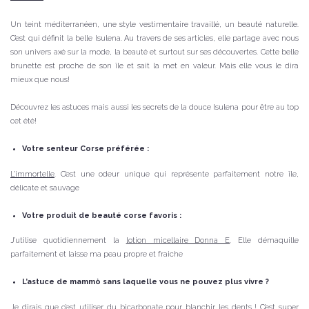
Un teint méditerranéen, une style vestimentaire travaillé, un beauté naturelle.
C’est qui définit la belle Isulena. Au travers de ses articles, elle partage avec nous
son univers axé sur la mode, la beauté et surtout sur ses découvertes. Cette belle
brunette est proche de son île et sait la met en valeur. Mais elle vous le dira
mieux que nous!
Découvrez les astuces mais aussi les secrets de la douce Isulena pour être au top
cet été!
Votre senteur Corse préférée :
L’immortelle
. C’est une odeur unique qui représente parfaitement notre île,
délicate et sauvage
Votre produit de beauté corse favoris :
J’utilise quotidiennement la
lotion micellaire Donna E
. Elle démaquille
parfaitement et laisse ma peau propre et fraiche
L’astuce de mammò sans laquelle vous ne pouvez plus vivre ?
Je dirais que c’est utiliser du bicarbonate pour blanchir les dents ! C’est super