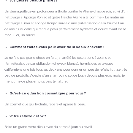
Vos gestes beauté phares ?
Un démaquillage en profondeur à l’huile purifiante Akane chaque soir, suivi d’un
nettoyage à l’éponge Konjac et gelée fraîche Akane à la pomme – Le matin un
nettoyage à l’eau et éponge Konjac suivie d’une pulvérisation de la brume Eau
de raisin Caudalie qui rend la peau parfaitement hydratée et douce avant de se
maquiller, un must!!!
Comment faites-vous pour avoir de si beaux cheveux ?
Je ne fais pas grand chose en fait, j’ai arrêté les colorations à 20 ans et
n’en referais que par obligation (cheveux blancs), hormis des balayages
californiens une fois tous les deux ans pour donner un peu de reflets j’utilise très
peu de produits. Adepte d’un shampoing solide Lush depuis plusieurs mois, je
me tourne de plus en plus vers le naturel.
Qu’est-ce qu’un bon cosmétique pour vous ?
Un cosmétique qui hydrate, répare et apaise la peau.
Votre reflexe détox ?
Boire un grand verre d’eau avec du citron à jeun au réveil.