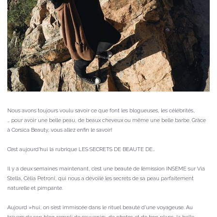
Nous avons toujours voulu savoir ce que font les blogueuses, les célébrités,
… pour avoir une belle peau, de beaux cheveux ou même une belle barbe. Grâce
à Corsica Beauty, vous allez enfin le savoir!
C’est aujourd’hui la rubrique LES SECRETS DE BEAUTE DE…
Il y a deux semaines maintenant, c’est une beauté de l’émission INSEME sur Via
Stella, Célia Petroni, qui nous a dévoilé les secrets de sa peau parfaitement
naturelle et pimpante.
Aujourd »hui, on s’est immiscée dans le rituel beauté d’une voyageuse. Au