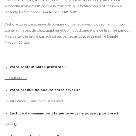
travers de son blog rempli de souvenirs, de photos et de bon plans, la belle
Alexandra nous dévoile ce que la terre a de plus beaux à nous offrir: on vous
présente les Secrets de Beauté de
ON MY WAY
.
C’est une corse passionnée de voyages qui partage avec nous son amour pour
son île au travers de photographies et qui nous donne envie de la suivre partout.
Mais cette jolie brune partage ici ses petites astuces et sa routine beauté
#MadeInCorsica.
Votre senteur Corse préférée :
La clémentine
.
Votre produit de beauté corse favoris :
Le lait démaquillant Kyrnella au miel.
L’astuce de mammò sans laquelle vous ne pouvez plus vivre ?
Joker 😉