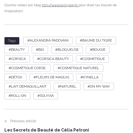
Courrez visitez son blog
http://www.onmyway.fr
pour rêver (ou trouver de
l’inspiration)
ALEXANDRA PADOVANI
BAUME DU TIGRE
Tags
BEAUTY
BIO
BLOGUEUSE
BOUGIE
CORSICA
CORSICA BEAUTY
COSMETIQUE
COSMÉTIQUE CORSE,
COSMETIQUE NATUREL
DÉTOX
FLEURS DE MAQUIS
KYNELLA
LAIT DEMAQUILLANT
NATUREL
ON MY WAY
ROLL-ON
SOLYVIA
Previous article
Les Secrets de Beauté de Célia Petroni