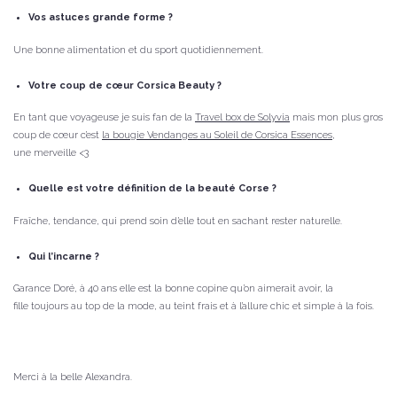
Vos astuces grande forme ?
Une bonne alimentation et du sport quotidiennement.
Votre coup de cœur Corsica Beauty ?
En tant que voyageuse je suis fan de la
Travel box de Solyvia
mais mon plus gros
coup de cœur c’est
la bougie Vendanges au Soleil de Corsica Essences
,
une merveille <3
Quelle est votre définition de la beauté Corse ?
Fraîche, tendance, qui prend soin d’elle tout en sachant rester naturelle.
Qui l’incarne ?
Garance Doré, à 40 ans elle est la bonne copine qu’on aimerait avoir, la
fille toujours au top de la mode, au teint frais et à l’allure chic et simple à la fois.
Merci à la belle Alexandra.