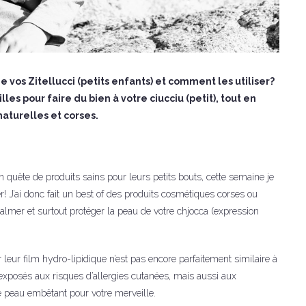
 vos Zitellucci (petits enfants) et comment les utiliser?
lles pour faire du bien à votre ciucciu (petit), tout en
aturelles et corses.
ête de produits sains pour leurs petits bouts, cette semaine je
r! J’ai donc fait un best of des produits cosmétiques corses ou
calmer et surtout protéger la peau de votre chjocca (expression
 leur film hydro-lipidique n’est pas encore parfaitement similaire à
s exposés aux risques d’allergies cutanées, mais aussi aux
 peau embêtant pour votre merveille.