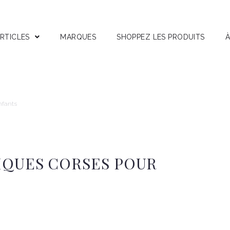
RTICLES
MARQUES
SHOPPEZ LES PRODUITS
À
stuces
nterviews
ests Produits
nfants
ctifs Corses
IQUES CORSES POUR