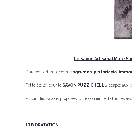
Le Savon Artisanal Mûre S
D’autres parfums comme
agrumes
,
pin lariccio
,
immor
Petite étoile* pour le
SAVON PUZZICHELLU
adapté aux pe
Aucun des savons proposés ici ne contiennent d’huiles esse
L’HYDRATATION