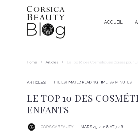
ACCUEIL
A
A
RECHERCHE
I
T
Home
Articles
Le Top 10 des Cosmétiques Corses pour E
A
THE ESTIMATED READING TIME IS 5 MINUTES
ARTICLES
LE TOP 10 DES COSMÉT
ENFANTS
CORSICABEAUTY
MARS 25, 2018 AT 7:26