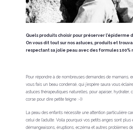
Quels produits choisir pour préserver l’épiderme de
On vous dit tout sur nos astuces, produits et trouvai
respectant sa jolie peau avec des formules 100% n
Pour répondre à de nombreuses demandes de mamans, en qu
vous fais un beau condensé, qui j’espère saura vous éclaire
astuces thérapeutiques naturelles, pour apaiser, hydrater, 
corse pour dire petite teigne :-))
La peau des enfants nécessite une attention particulière car
celui de l’adulte. Voila pourquoi vos petits anges sont plu
démangeaisons, éruptions, eczéma et autres problèmes de