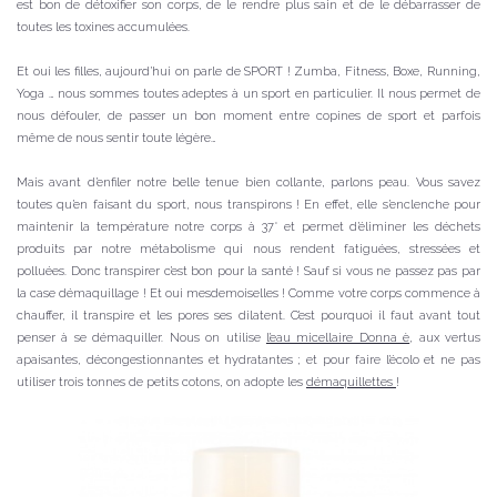
est bon de détoxifier son corps, de le rendre plus sain et de le débarrasser de
toutes les toxines accumulées.
Et oui les filles, aujourd’hui on parle de SPORT ! Zumba, Fitness, Boxe, Running,
Yoga … nous sommes toutes adeptes à un sport en particulier. Il nous permet de
nous défouler, de passer un bon moment entre copines de sport et parfois
même de nous sentir toute légère…
Mais avant d’enfiler notre belle tenue bien collante, parlons peau. Vous savez
toutes qu’en faisant du sport, nous transpirons ! En effet, elle s’enclenche pour
maintenir la température notre corps à 37° et permet d’éliminer les déchets
produits par notre métabolisme qui nous rendent fatiguées, stressées et
polluées. Donc transpirer c’est bon pour la santé ! Sauf si vous ne passez pas par
la case démaquillage ! Et oui mesdemoiselles ! Comme votre corps commence à
chauffer, il transpire et les pores ses dilatent. C’est pourquoi il faut avant tout
penser à se démaquiller. Nous on utilise
l’eau micellaire Donna è
, aux vertus
apaisantes, décongestionnantes et hydratantes ; et pour faire l’écolo et ne pas
utiliser trois tonnes de petits cotons, on adopte les
démaquillettes
!