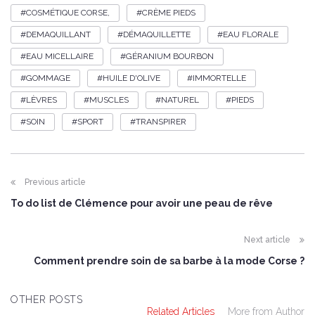
COSMÉTIQUE CORSE,
CRÈME PIEDS
DEMAQUILLANT
DÉMAQUILLETTE
EAU FLORALE
EAU MICELLAIRE
GÉRANIUM BOURBON
GOMMAGE
HUILE D'OLIVE
IMMORTELLE
LÈVRES
MUSCLES
NATUREL
PIEDS
SOIN
SPORT
TRANSPIRER
Previous article
To do list de Clémence pour avoir une peau de rêve
Next article
Comment prendre soin de sa barbe à la mode Corse ?
OTHER POSTS
Related Articles
More from Author