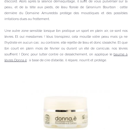
d’accord. Alors après la séance démaquillage, il suffit de vous pulvériser sur la
peau, et de la tête aux pieds, de l’eau florale de Géranium Bourbon : cette
dernière du Domaine Amuredda protège des moustiques et des possibles
irritations dues au frottement.
Une autre zone sensible lorsque l’on pratique un sport en plein air, ce sont nos
lèvres. Et oui mesdames ! Vous transpirez, cela mouille votre peau mais ça ne
l’hydrate en aucun cas : au contraire, elle rejette de l’eau et donc s’assèche. Et que
l’on court en plein mois de février ou durant un été de canicule, nos lèvres
souffrent ! Donc pour lutter contre ce dessèchement, on applique le
baume à
lèvres Donna è
: à base de cire d’abeille, il répare, nourrit et protège.