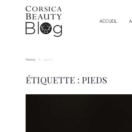
ACCUEIL
A
A
RECHERCHE
I
T
Home
pieds
A
ÉTIQUETTE :
PIEDS