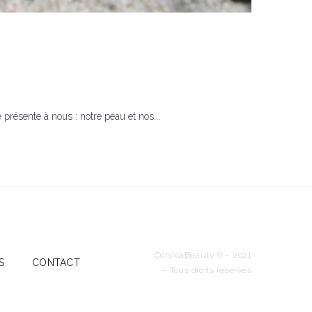
 présente à nous : notre peau et nos...
CorsicaBeauty © – 2021
S
CONTACT
– Tous droits réservés