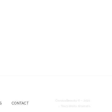
CorsicaBeauty © – 2021
S
CONTACT
– Tous droits réservés