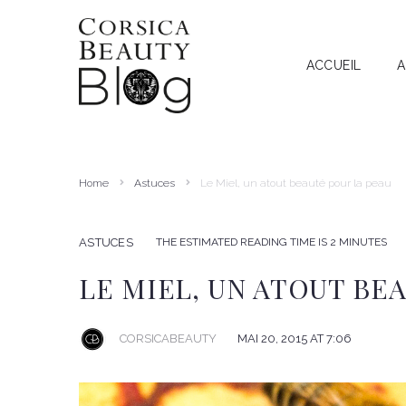
ACCUEIL
A
A
RECHERCHE
I
T
Home
Astuces
Le Miel, un atout beauté pour la peau
A
THE ESTIMATED READING TIME IS 2 MINUTES
ASTUCES
LE MIEL, UN ATOUT BE
CORSICABEAUTY
MAI 20, 2015 AT 7:06