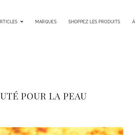
RTICLES
MARQUES
SHOPPEZ LES PRODUITS
À
stuces
nterviews
ests Produits
ctifs Corses
AUTÉ POUR LA PEAU