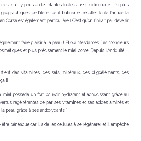
, c’est qu’il y pousse des plantes toutes aussi particulières. De plus
 géographiques de l’île et peut butiner et récolter toute l’année la
 en Corse est également particulière ( C’est qu’on finirait par devenir
t également faire plaisir à la peau ! Et oui Mesdames (les Monsieurs
osmétiques et plus précisément le miel corse. Depuis l’Antiquité, il
ntient des vitamines, des sels minéraux, des oligoéléments, des
ça !!
e miel possède un fort pouvoir hydratant et adoucissant grâce au
es vertus régénérantes de par ses vitamines et ses acides aminés et
e la peau grâce à ses antioxydants.*
ère être bénéfique car il aide les cellules à se régénérer et il empêche