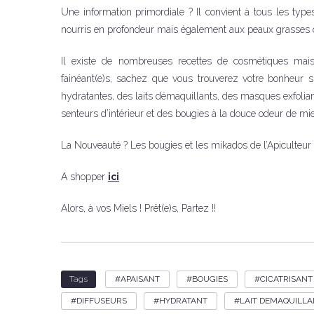
Une information primordiale ? Il convient à tous les type
nourris en profondeur mais également aux peaux grasses qu
Il existe de nombreuses recettes de cosmétiques mais
fainéant(e)s, sachez que vous trouverez votre bonheur 
hydratantes, des laits démaquillants, des masques exfolian
senteurs d’intérieur et des bougies à la douce odeur de mie
La Nouveauté ? Les bougies et les mikados de l’Apiculteur V
A shopper
ici
Alors, à vos Miels ! Prêt(e)s, Partez !!
APAISANT
BOUGIES
CICATRISANT
Tags
DIFFUSEURS
HYDRATANT
LAIT DEMAQUILLA