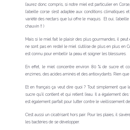
l’aurez donc compris, si notre miel est particulier en Corse
l’abeille corse s’est adaptée aux conditions climatiques et
variété des nectars que lui offre le maquis. Et oui, l’abeille
chauvin !! )
Mais si le miel fait le plaisir des plus gourmandes, il peu
ne sont pas en reste) le miel s’utilise de plus en plus en C
est connu pour embellir la peau et soigner les blessures.
En effet, le miel concentre environ 80 % de sucre et co
enzimes, des acides aminés et des antioxydants. Rien que 
Et en français ça veut dire quoi ? Tout simplement que l
sucre qu’il contient et qui retient l’eau. Il a également d
est également parfait pour lutter contre le vieillissement d
C’est aussi un cicatrisant hors pair. Pour les plaies, il s’av
les bactéries de se développer.