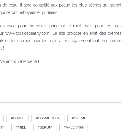
s de peau. Il sera conseillé aux peaux les plus sèches qui seront
i seront nettoyées et purifiées !
on avec pour ingrédient principal le miel mais pour les plus
sur
www.corsicabeauty.com
. Le site propose en effet des crèmes
ts et des crèmes pour les mains. Il y a également tout un choix de
l !
alentini. Une tuerie !
CORSE
COSMETIQUE
CRÈME
NT
MIEL
SERUM
VALENTINI