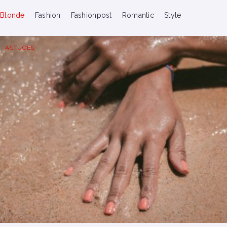
Blonde
Fashion
Fashionpost
Romantic
Style
ASTUCES