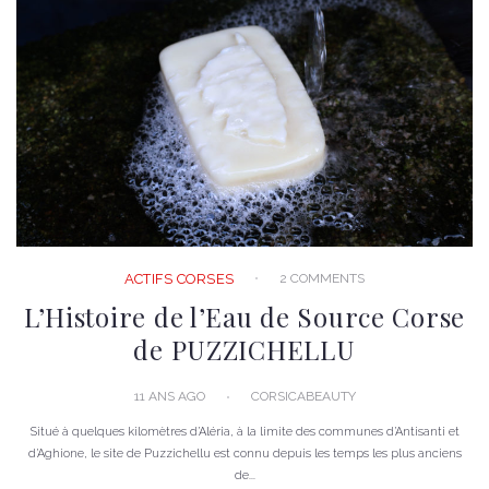
2 COMMENTS
ACTIFS CORSES
L’Histoire de l’Eau de Source Corse
de PUZZICHELLU
11 ANS AGO
CORSICABEAUTY
Situé à quelques kilomètres d’Aléria, à la limite des communes d’Antisanti et
d’Aghione, le site de Puzzichellu est connu depuis les temps les plus anciens
de...