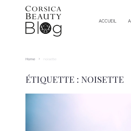
ACCUEIL
A
A
RECHERCHE
I
T
Home
noisette
A
ÉTIQUETTE :
NOISETTE