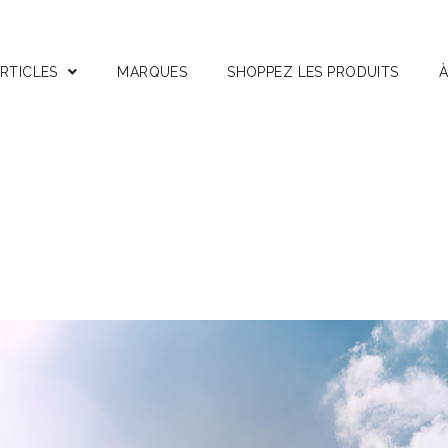
RTICLES
MARQUES
SHOPPEZ LES PRODUITS
À
stuces
nterviews
ests Produits
ctifs Corses