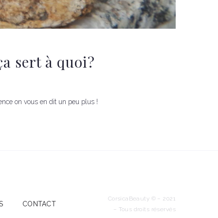
a sert à quoi?
ence on vous en dit un peu plus !
CorsicaBeauty © – 2021
S
CONTACT
– Tous droits réservés