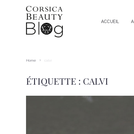
ACCUEIL
A
A
RECHERCHE
I
T
Home
calvi
A
ÉTIQUETTE :
CALVI