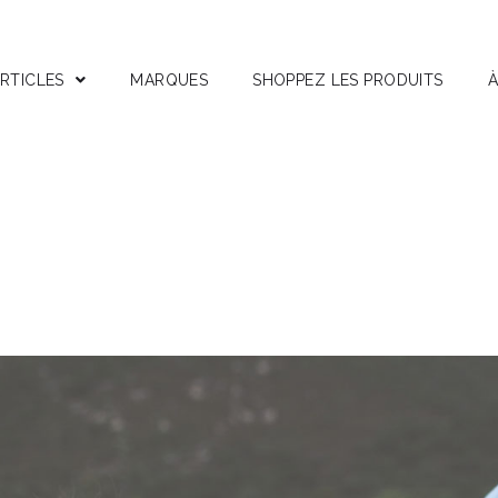
RTICLES
MARQUES
SHOPPEZ LES PRODUITS
À
stuces
nterviews
ests Produits
ctifs Corses