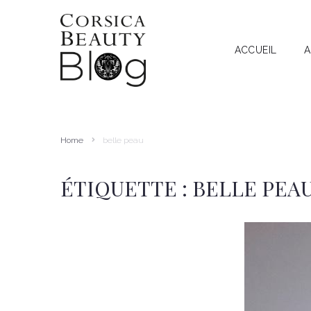
ACCUEIL
A
A
RECHERCHE
I
T
Home
belle peau
A
ÉTIQUETTE :
BELLE PEA