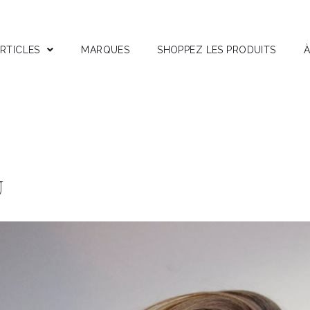
RTICLES
MARQUES
SHOPPEZ LES PRODUITS
À
stuces
nterviews
ests Produits
ctifs Corses
U