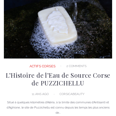
2 COMMENTS
ACTIFS CORSES
L’Histoire de l’Eau de Source Corse
de PUZZICHELLU
11 ANS AGO
CORSICABEAUTY
Situé à quelques kilomètres d’Aléria, à la limite des communes d’Antisanti et
d’Aghione, le site de Puzzichellu est connu depuis les temps les plus anciens
de...