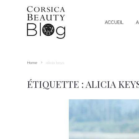
ACCUEIL
A
A
RECHERCHE
I
T
Home
alicia keys
A
ÉTIQUETTE :
ALICIA KEY