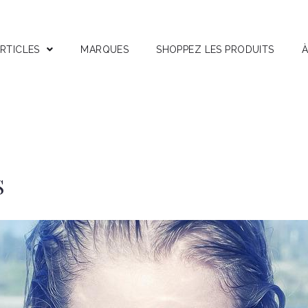
RTICLES
MARQUES
SHOPPEZ LES PRODUITS
À
stuces
nterviews
ests Produits
ctifs Corses
S